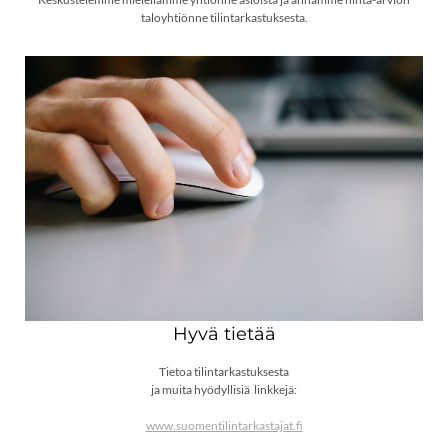
​taloyhtiönne tilintarkastuksesta.
Hyvä tietää
Tietoa tilintarkastuksesta
ja muita hyödyllisiä linkkejä:
www.suomentilintarkastajat.fi