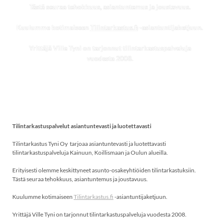
Tästä seuraa tehokkuus, asiantuntemus ja joustavuus.
Kuulumme kotimaiseen
Tilintarkastus.fi
-asiantuntijaketjuun.
Yrittäjä Ville Tyni on tarjonnut tilintarkastuspalveluja
vuodesta 2008.
Tilintarkastuspalvelut asiantuntevasti ja luotettavasti
Tilintarkastus Tyni Oy tarjoaa asiantuntevasti ja luotettavasti
tilintarkastuspalveluja Kainuun, Koillismaan ja Oulun alueilla.
Erityisesti olemme keskittyneet asunto-osakeyhtiöiden tilintarkastuksiin.
Tästä seuraa tehokkuus, asiantuntemus ja joustavuus.
Kuulumme kotimaiseen
Tilintarkastus.fi
-asiantuntijaketjuun.
Yrittäjä Ville Tyni on tarjonnut tilintarkastuspalveluja vuodesta 2008.