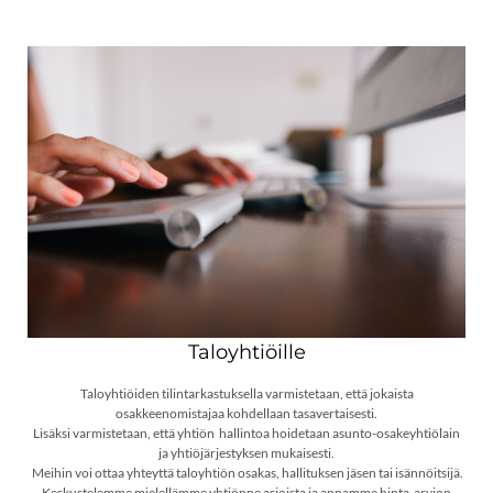
Taloyhtiöille
Taloyhtiöiden tilintarkastuksella varmistetaan, että jokaista
osakkeenomistajaa kohdellaan tasavertaisesti.
Lisäksi varmistetaan, että yhtiön hallintoa hoidetaan asunto-osakeyhtiölain
ja yhtiöjärjestyksen mukaisesti.
Meihin voi ottaa yhteyttä taloyhtiön osakas, hallituksen jäsen tai isännöitsijä.
Keskustelemme mielellämme yhtiönne asioista​ ja annamme hinta-arvion