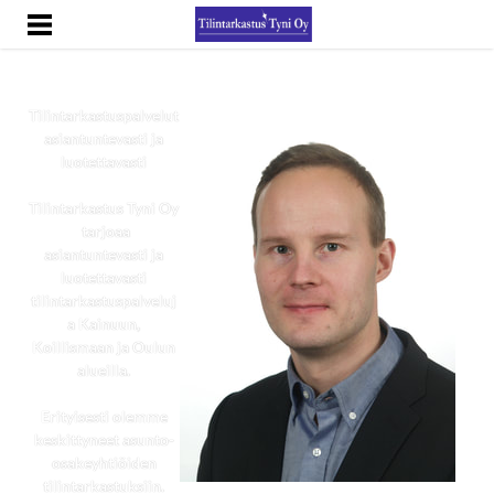
ETUSIVU
YHTEYSTIEDOT
Tilintarkastuspalvelut
asiantuntevasti ja
luotettavasti
Tilintarkastus Tyni Oy
tarjoaa
asiantuntevasti ja
luotettavasti
tilintarkastuspalveluj
a Kainuun,
Koillismaan ja Oulun
alueilla.
Erityisesti olemme
keskittyneet asunto-
osakeyhtiöiden
tilintarkastuksiin.